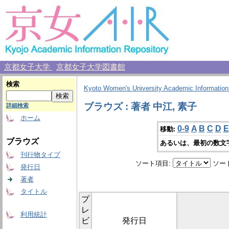
京都女子大学
京都女子大学図書館
検索
Kyoto Women's University Academic Information
ブラウズ : 著者 中江, 素子
詳細検索
ホーム
0-9
A
B
C
D
E
移動:
ブラウズ
あるいは、最初の数文
刊行物タイプ
ソート項目:
ソー
発行日
著者
タイトル
プ
レ
利用統計
ビ
発行日