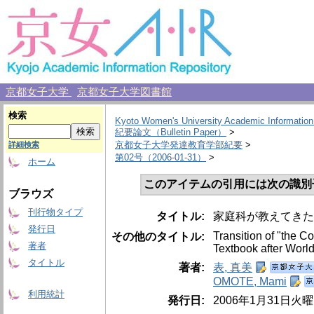
京都女子大学
京都女子大学図書館
検索
Kyoto Women's University Academic Information
紀要論文（Bulletin Paper）
>
京都女子大学発達教育学部紀要
>
詳細検索
第02号（2006-01-31）
>
ホーム
このアイテムの引用には次の識別
ブラウズ
刊行物タイプ
タイトル:
家庭科が教えてきた
発行日
Transition of "the 
その他のタイトル:
著者
Textbook after World
タイトル
著者:
表, 真美
OMOTE, Mami
利用統計
発行日:
2006年1月31日火