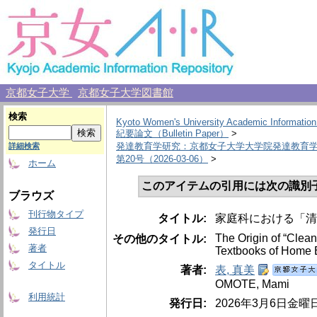
京都女子大学
京都女子大学図書館
検索
Kyoto Women's University Academic Information
紀要論文（Bulletin Paper）
>
発達教育学研究：京都女子大学大学院発達教育
詳細検索
第20号（2026-03-06）
>
ホーム
このアイテムの引用には次の識別
ブラウズ
刊行物タイプ
タイトル:
家庭科における「清
発行日
The Origin of “Clea
その他のタイトル:
著者
Textbooks of Home E
タイトル
著者:
表, 真美
OMOTE, Mami
利用統計
発行日:
2026年3月6日金曜