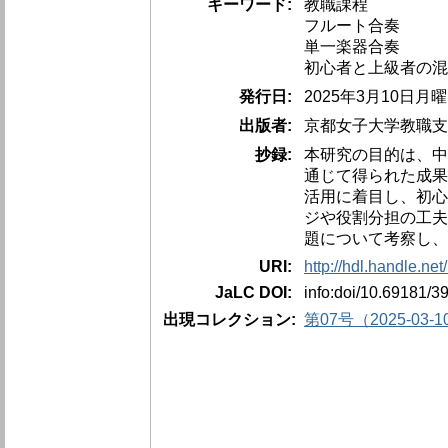
キーワード:
教職課程
フルート合奏
単一楽器合奏
初心者と上級者の混
発行日:
2025年3月10日月
出版者:
京都女子大学教職支
抄録:
本研究の目的は、中
通じて得られた成果
活用に着目し、初心
ジや役割分担の工夫
題について考察し、
URI:
http://hdl.handle.ne
JaLC DOI:
info:doi/10.69181/3
出現コレクション:
第07号（2025-03-1