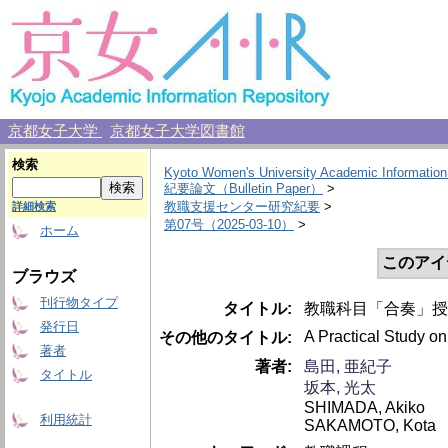
京都女子大学
京都女子大学図書館
検索
Kyoto Women's University Academic Information
紀要論文（Bulletin Paper）
>
教職支援センター研究紀要
>
詳細検索
第07号（2025-03-10）
>
ホーム
このアイ
ブラウズ
刊行物タイプ
タイトル:
教職科目「合奏」授
発行日
A Practical Study o
その他のタイトル:
著者
著者:
島田, 亜紀子
タイトル
坂本, 光太
SHIMADA, Akiko
利用統計
SAKAMOTO, Kota