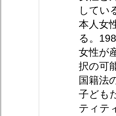
している
本人女
る。19
女性が
択の可
国籍法
子ども
ティテ