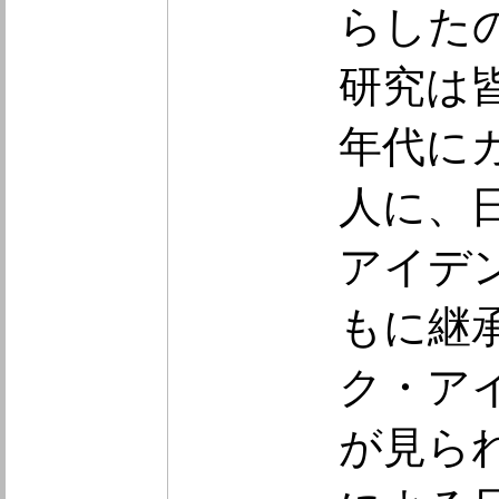
らした
研究は皆
年代に
人に、
アイデ
もに継
ク・ア
が見ら