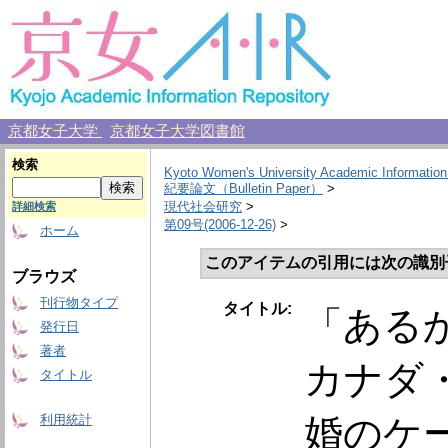
京都女子大学
京都女子大学図書館
検索
Kyoto Women's University Academic Information
紀要論文（Bulletin Paper）
>
現代社会研究
>
詳細検索
第09号(2006-12-26)
>
ホーム
このアイテムの引用には次の識別
ブラウズ
刊行物タイプ
タイトル:
「ある
発行日
著者
カナダ
タイトル
婚のケ
利用統計