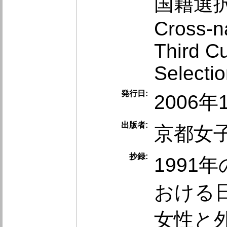
国籍選
Cross-n
Third Cu
Selectio
発行日:
2006
出版者:
京都女
抄録:
1991
おける
女性と