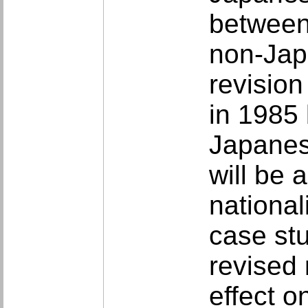
between
non-Jap
revision
in 1985 
Japanes
will be 
national
case stu
revised 
effect o