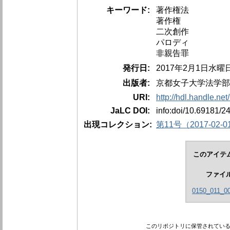
キーワード:
著作権法
著作権
二次創作
パロディ
非親告罪
発行日:
2017年2月1日水曜
出版者:
京都女子大学法学部
URI:
http://hdl.handle.ne
JaLC DOI:
info:doi/10.69181/2
出現コレクション:
第11号（2017-02-0
このアイテ
ファイ
0150_011_00
このリポジトリに保管されてい