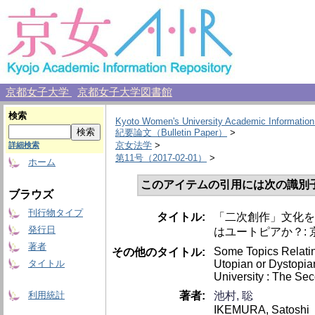
京都女子大学
京都女子大学図書館
検索
Kyoto Women's University Academic Information
紀要論文（Bulletin Paper）
>
京女法学
>
詳細検索
第11号（2017-02-01）
>
ホーム
このアイテムの引用には次の識別
ブラウズ
刊行物タイプ
タイトル:
「二次創作」文化を
発行日
はユートピアか？: 京
著者
Some Topics Relating
その他のタイトル:
Utopian or Dystopia
タイトル
University : The Se
著者:
池村, 聡
利用統計
IKEMURA, Satoshi