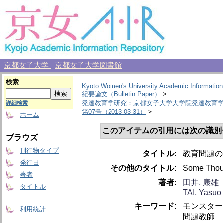
京都女子大学
京都女子大学図書館
検索
Kyoto Women's University Academic Information
紀要論文（Bulletin Paper）
>
発達教育学研究：京都女子大学大学院発達教育
詳細検索
第07号（2013-03-31）
>
ホーム
このアイテムの引用には次の識別
ブラウズ
刊行物タイプ
タイトル:
教育問題の
発行日
その他のタイトル:
Some Thoug
著者
著者:
田井, 康雄
タイトル
TAI, Yasuo
キーワード:
モンスター
利用統計
問題教師