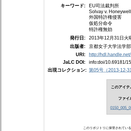
キーワード:
EU司法裁判所
Solvay v. Honeywell
外国特許権侵害
仮処分命令
特許権無効
発行日:
2013年12月31日火
出版者:
京都女子大学法学部
URI:
http://hdl.handle.ne
JaLC DOI:
info:doi/10.69181/1
出現コレクション:
第05号（2013-12-3
このアイテ
ファイ
0150_005_0
このリポジトリに保管されてい