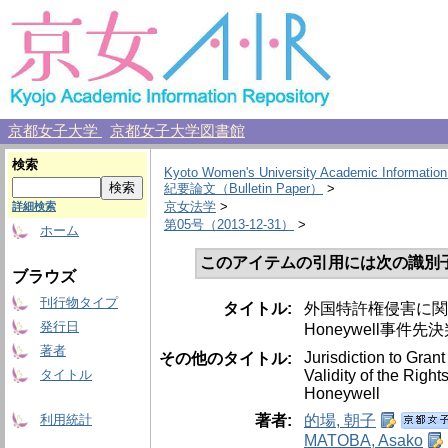
京都女子大学
京都女子大学図書館
検索
Kyoto Women's University Academic Information
紀要論文（Bulletin Paper）
>
京女法学
>
詳細検索
第05号（2013-12-31）
>
ホーム
このアイテムの引用には次の識別
ブラウズ
刊行物タイプ
タイトル:
外国特許権侵害に関す
発行日
Honeywell事件先
著者
Jurisdiction to Gran
その他のタイトル:
Validity of the Righ
タイトル
Honeywell
著者:
的場, 朝子
利用統計
MATOBA, Asako