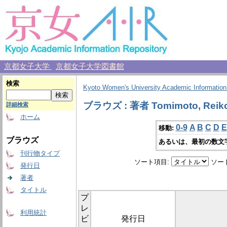
京都女子大学
京都女子大学図書館
検索
Kyoto Women's University Academic Information
ブラウズ : 著者 Tomimoto, Reik
詳細検索
ホーム
0-9
A
B
C
D
E
移動:
ブラウズ
あるいは、最初の数文
刊行物タイプ
ソート項目:
ソー
発行日
著者
タイトル
プ
レ
利用統計
ビ
発行日