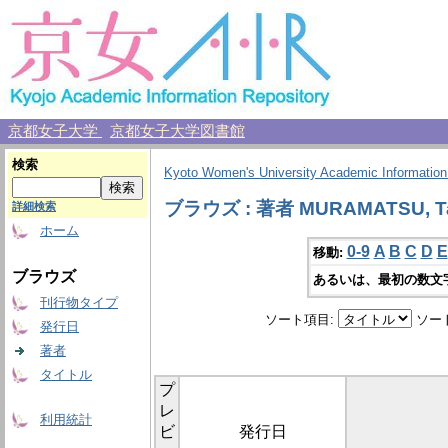
京都女子大学
京都女子大学図書館
検索
Kyoto Women's University Academic Information
ブラウズ : 著者 MURAMATSU, T
詳細検索
ホーム
0-9
A
B
C
D
E
移動:
ブラウズ
あるいは、最初の数文
刊行物タイプ
ソート項目:
ソー
発行日
著者
タイトル
プ
レ
利用統計
ビ
発行日