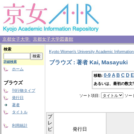
京都女子大学
京都女子大学図書館
検索
Kyoto Women's University Academic Information
ブラウズ : 著者 Kai, Masayuki
詳細検索
ホーム
0-9
A
B
C
D
E
移動:
ブラウズ
あるいは、最初の数文
刊行物タイプ
ソート項目:
ソー
発行日
著者
タイトル
プ
レ
利用統計
ビ
発行日