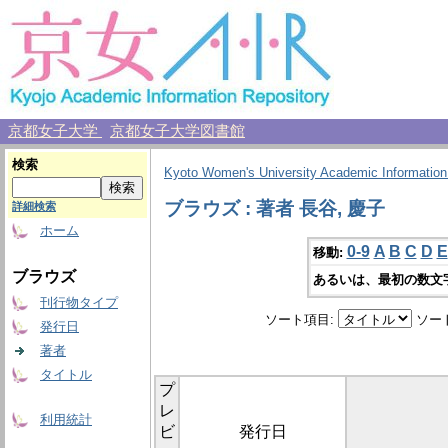
京都女子大学
京都女子大学図書館
検索
Kyoto Women's University Academic Information
ブラウズ : 著者 長谷, 慶子
詳細検索
ホーム
0-9
A
B
C
D
E
移動:
ブラウズ
あるいは、最初の数文
刊行物タイプ
ソート項目:
ソー
発行日
著者
タイトル
プ
レ
利用統計
ビ
発行日