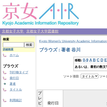
京都女子大学
京都女子大学図書館
検索
Kyoto Women's University Academic Information
ブラウズ : 著者 谷川
詳細検索
ホーム
0-9
A
B
C
D
E
移動:
ブラウズ
あるいは、最初の数文
刊行物タイプ
ソート項目:
ソー
発行日
著者
タイトル
プ
レ
利用統計
ビ
発行日