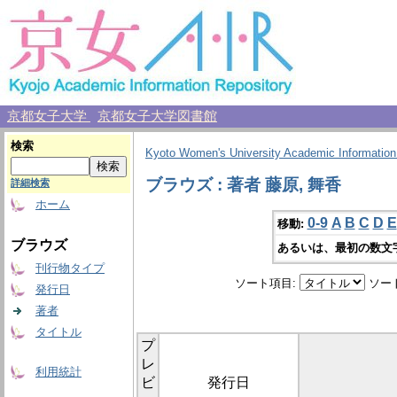
京都女子大学
京都女子大学図書館
検索
Kyoto Women's University Academic Information
ブラウズ : 著者 藤原, 舞香
詳細検索
ホーム
0-9
A
B
C
D
E
移動:
ブラウズ
あるいは、最初の数文
刊行物タイプ
ソート項目:
ソー
発行日
著者
タイトル
プ
レ
利用統計
ビ
発行日