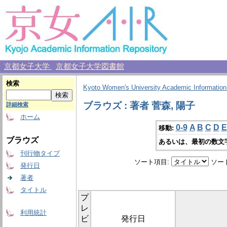
京都女子大学
京都女子大学図書館
検索
Kyoto Women's University Academic Information
ブラウズ : 著者 菅森, 陽子
詳細検索
ホーム
0-9
A
B
C
D
E
移動:
ブラウズ
あるいは、最初の数文
刊行物タイプ
ソート項目:
ソー
発行日
著者
タイトル
プ
レ
利用統計
ビ
発行日