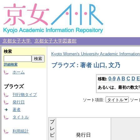
京都女子大学
京都女子大学図書館
検索
Kyoto Women's University Academic Information
ブラウズ : 著者 山口, 文乃
詳細検索
ホーム
0-9
A
B
C
D
E
移動:
ブラウズ
あるいは、最初の数文
刊行物タイプ
ソート項目:
ソー
発行日
著者
タイトル
プ
レ
利用統計
ビ
発行日