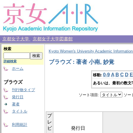
京都女子大学
京都女子大学図書館
検索
Kyoto Women's University Academic Information
ブラウズ : 著者 小南, 妙覚
詳細検索
ホーム
0-9
A
B
C
D
E
移動:
ブラウズ
あるいは、最初の数文
刊行物タイプ
ソート項目:
ソー
発行日
著者
タイトル
プ
レ
利用統計
ビ
発行日