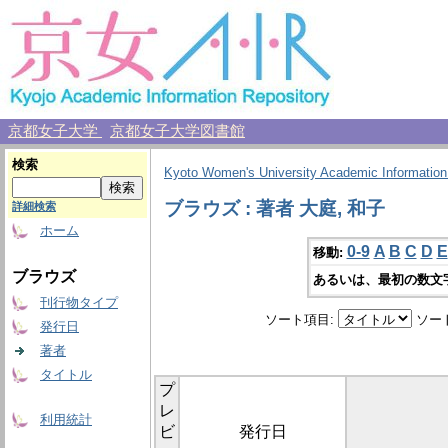
京都女子大学
京都女子大学図書館
検索
Kyoto Women's University Academic Information
ブラウズ : 著者 大庭, 和子
詳細検索
ホーム
0-9
A
B
C
D
E
移動:
ブラウズ
あるいは、最初の数文
刊行物タイプ
ソート項目:
ソー
発行日
著者
タイトル
プ
レ
利用統計
ビ
発行日