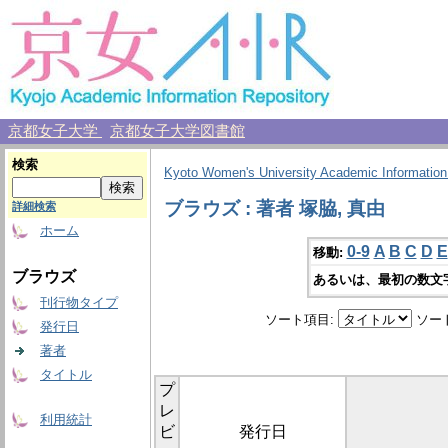
京都女子大学
京都女子大学図書館
検索
Kyoto Women's University Academic Information
ブラウズ : 著者 塚脇, 真由
詳細検索
ホーム
0-9
A
B
C
D
E
移動:
ブラウズ
あるいは、最初の数文
刊行物タイプ
ソート項目:
ソー
発行日
著者
タイトル
プ
レ
利用統計
ビ
発行日