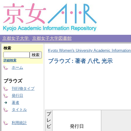
京都女子大学
京都女子大学図書館
検索
Kyoto Women's University Academic Information
ブラウズ : 著者 八代, 光示
詳細検索
ホーム
ブラウズ
刊行物タイプ
発行日
著者
タイトル
プ
レ
利用統計
ビ
発行日