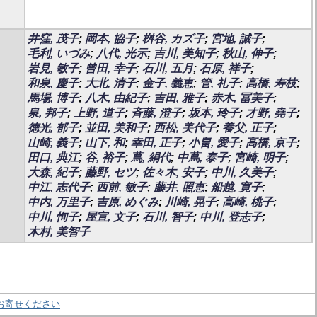
井窪, 茂子
;
岡本, 協子
;
桝谷, カズ子
;
宮地, 誠子
;
毛利, いづみ
;
八代, 光示
;
吉川, 美知子
;
秋山, 伸子
;
岩見, 敏子
;
曾田, 幸子
;
石川, 五月
;
石原, 祥子
;
和泉, 慶子
;
大北, 清子
;
金子, 義恵
;
管, 礼子
;
高橋, 寿枝
;
馬場, 博子
;
八木, 由紀子
;
吉田, 雅子
;
赤木, 冨美子
;
泉, 邦子
;
上野, 道子
;
斉藤, 澄子
;
坂本, 玲子
;
才野, 堯子
;
徳光, 郁子
;
並田, 美和子
;
西松, 美代子
;
養父, 正子
;
山崎, 義子
;
山下, 和
;
幸田, 正子
;
小畠, 愛子
;
高橋, 京子
;
田口, 典江
;
谷, 裕子
;
蔦, 絹代
;
中蔦, 泰子
;
宮崎, 明子
;
大森, 紀子
;
藤野, セツ
;
佐々木, 安子
;
中川, 久美子
;
中江, 志代子
;
西前, 敏子
;
藤井, 照恵
;
船越, 寛子
;
中内, 万里子
;
吉原, めぐみ
;
川崎, 晃子
;
高崎, 桃子
;
中川, 恂子
;
屋宣, 文子
;
石川, 智子
;
中川, 登志子
;
木村, 美智子
お寄せください