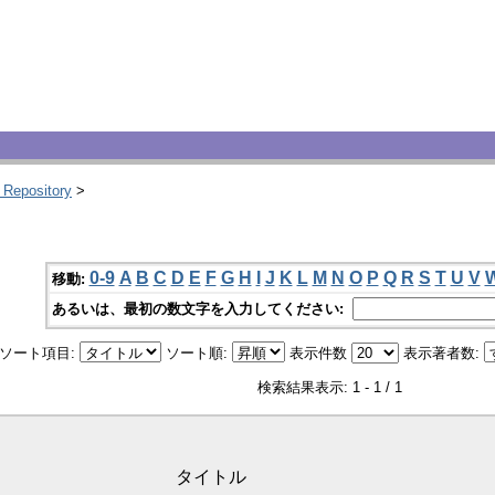
 Repository
>
0-9
A
B
C
D
E
F
G
H
I
J
K
L
M
N
O
P
Q
R
S
T
U
V
移動:
あるいは、最初の数文字を入力してください:
ソート項目:
ソート順:
表示件数
表示著者数:
検索結果表示: 1 - 1 / 1
タイトル