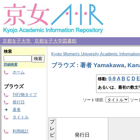
京都女子大学
京都女子大学図書館
検索
Kyoto Women's University Academic Information
ブラウズ : 著者 Yamakawa, Kan
詳細検索
ホーム
0-9
A
B
C
D
E
移動:
ブラウズ
あるいは、最初の数文
刊行物タイプ
ソート項目:
ソー
発行日
著者
タイトル
プ
レ
利用統計
ビ
発行日