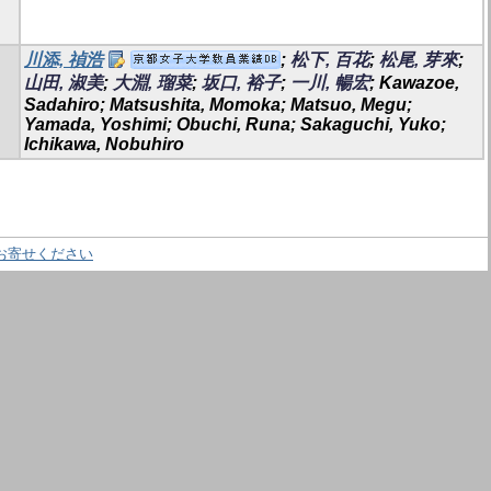
川添, 禎浩
;
松下, 百花
;
松尾, 芽來
;
山田, 淑美
;
大淵, 瑠菜
;
坂口, 裕子
;
一川, 暢宏
; Kawazoe,
Sadahiro; Matsushita, Momoka; Matsuo, Megu;
Yamada, Yoshimi; Obuchi, Runa; Sakaguchi, Yuko;
Ichikawa, Nobuhiro
お寄せください