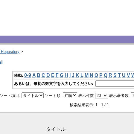
 Repository
>
i
0-9
A
B
C
D
E
F
G
H
I
J
K
L
M
N
O
P
Q
R
S
T
U
V
移動:
あるいは、最初の数文字を入力してください:
ソート項目:
ソート順:
表示件数
表示著者数:
検索結果表示: 1 - 1 / 1
タイトル