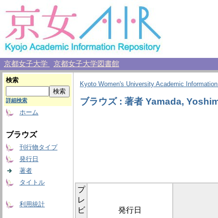
京都女子大学
京都女子大学図書館
検索
Kyoto Women's University Academic Information
ブラウズ : 著者 Yamada, Yoshim
詳細検索
ホーム
ブラウズ
刊行物タイプ
発行日
著者
タイトル
プ
レ
利用統計
ビ
発行日