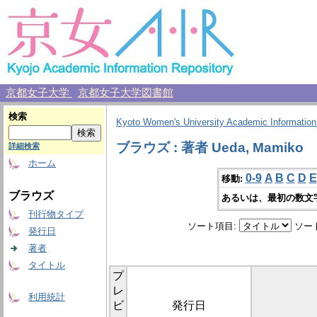
京都女子大学
京都女子大学図書館
検索
Kyoto Women's University Academic Information
ブラウズ : 著者 Ueda, Mamiko
詳細検索
ホーム
0-9
A
B
C
D
E
移動:
ブラウズ
あるいは、最初の数文
刊行物タイプ
ソート項目:
ソー
発行日
著者
タイトル
プ
レ
利用統計
ビ
発行日