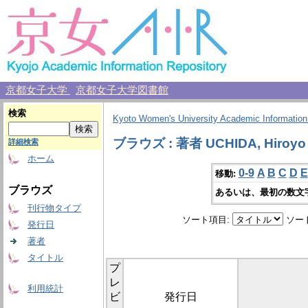
京都女子大学
京都女子大学図書館
検索
Kyoto Women's University Academic Information
ブラウズ : 著者 UCHIDA, Hiroyo
詳細検索
ホーム
0-9
A
B
C
D
E
移動:
ブラウズ
あるいは、最初の数文
刊行物タイプ
ソート項目:
ソー
発行日
著者
タイトル
プ
レ
利用統計
ビ
発行日