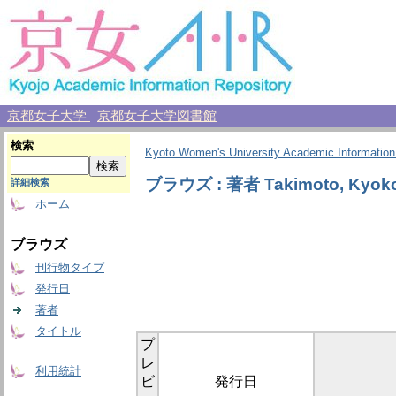
京都女子大学
京都女子大学図書館
検索
Kyoto Women's University Academic Information
ブラウズ : 著者 Takimoto, Kyok
詳細検索
ホーム
ブラウズ
刊行物タイプ
発行日
著者
タイトル
プ
レ
利用統計
ビ
発行日