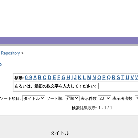
 Repository
>
o
0-9
A
B
C
D
E
F
G
H
I
J
K
L
M
N
O
P
Q
R
S
T
U
V
移動:
あるいは、最初の数文字を入力してください:
ソート項目:
ソート順:
表示件数
表示著者数:
検索結果表示: 1 - 1 / 1
タイトル