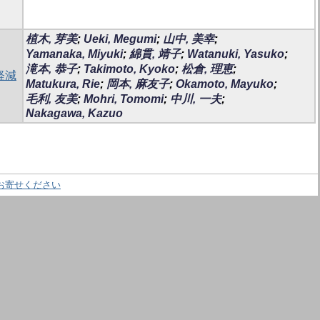
植木, 芽美
;
Ueki, Megumi
;
山中, 美幸
;
Yamanaka, Miyuki
;
綿貫, 靖子
;
Watanuki, Yasuko
;
滝本, 恭子
;
Takimoto, Kyoko
;
松倉, 理恵
;
軽減
Matukura, Rie
;
岡本, 麻友子
;
Okamoto, Mayuko
;
毛利, 友美
;
Mohri, Tomomi
;
中川, 一夫
;
Nakagawa, Kazuo
お寄せください