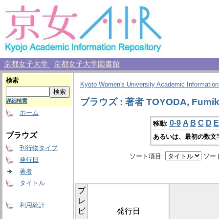
京都女子大学
京都女子大学図書館
検索
Kyoto Women's University Academic Information
ブラウズ : 著者 TOYODA, Fumi
詳細検索
ホーム
0-9
A
B
C
D
E
移動:
ブラウズ
あるいは、最初の数文
刊行物タイプ
ソート項目:
ソー
発行日
著者
タイトル
プ
レ
利用統計
ビ
発行日