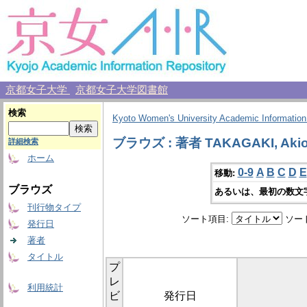
京都女子大学
京都女子大学図書館
検索
Kyoto Women's University Academic Information
ブラウズ : 著者 TAKAGAKI, Aki
詳細検索
ホーム
0-9
A
B
C
D
E
移動:
ブラウズ
あるいは、最初の数文
刊行物タイプ
ソート項目:
ソー
発行日
著者
タイトル
プ
レ
利用統計
ビ
発行日