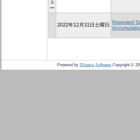
ュ
ー
Repeated St
2022年12月31日土曜日
Accumulatio
Powered by
DSpace Software
Copyright © 2