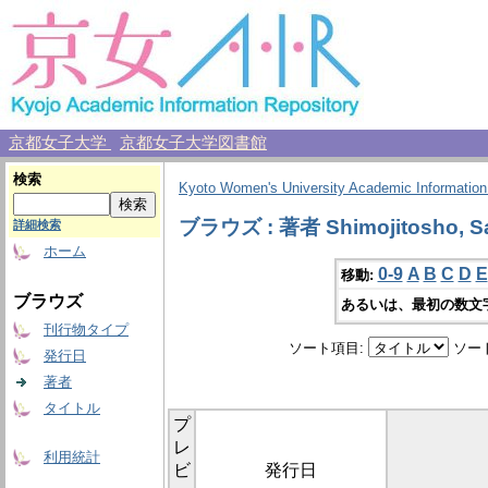
京都女子大学
京都女子大学図書館
検索
Kyoto Women's University Academic Information
ブラウズ : 著者 Shimojitosho, S
詳細検索
ホーム
0-9
A
B
C
D
E
移動:
ブラウズ
あるいは、最初の数文
刊行物タイプ
ソート項目:
ソー
発行日
著者
タイトル
プ
レ
利用統計
ビ
発行日