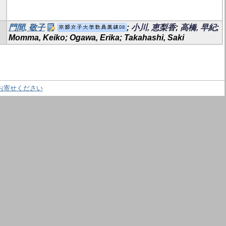
門間, 敬子
;
小川, 恵梨香
;
高橋, 早紀
;
Momma, Keiko; Ogawa, Erika; Takahashi, Saki
お寄せください