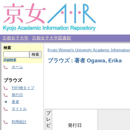
京都女子大学
京都女子大学図書館
検索
Kyoto Women's University Academic Information
ブラウズ : 著者 Ogawa, Erika
詳細検索
ホーム
ブラウズ
刊行物タイプ
発行日
著者
タイトル
プ
レ
利用統計
ビ
発行日