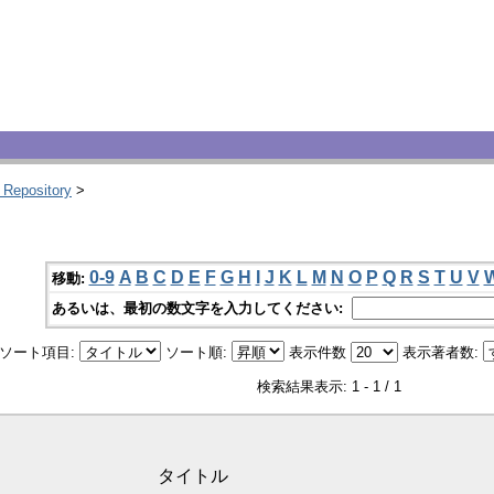
 Repository
>
0-9
A
B
C
D
E
F
G
H
I
J
K
L
M
N
O
P
Q
R
S
T
U
V
移動:
あるいは、最初の数文字を入力してください:
ソート項目:
ソート順:
表示件数
表示著者数:
検索結果表示: 1 - 1 / 1
タイトル