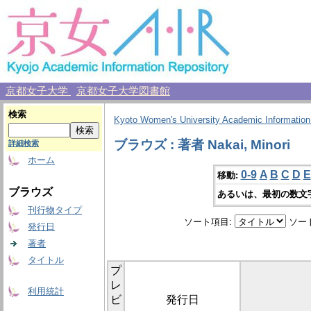
京都女子大学
京都女子大学図書館
検索
Kyoto Women's University Academic Information
ブラウズ : 著者 Nakai, Minori
詳細検索
ホーム
0-9
A
B
C
D
E
移動:
ブラウズ
あるいは、最初の数文
刊行物タイプ
ソート項目:
ソー
発行日
著者
タイトル
プ
レ
利用統計
ビ
発行日