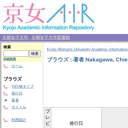
京都女子大学
京都女子大学図書館
検索
Kyoto Women's University Academic Information
ブラウズ : 著者 Nakagawa, Chie
詳細検索
ホーム
ブラウズ
刊行物タイプ
発行日
著者
タイトル
プ
レ
利用統計
ビ
発行日