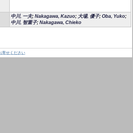
中川, 一夫
;
Nakagawa, Kazuo
;
大場, 優子
;
Oba, Yuko
;
中川, 智重子
;
Nakagawa, Chieko
お寄せください