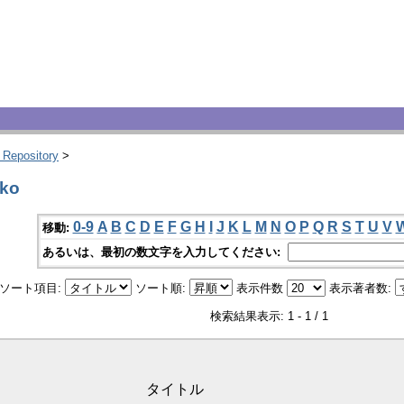
 Repository
>
ko
0-9
A
B
C
D
E
F
G
H
I
J
K
L
M
N
O
P
Q
R
S
T
U
V
移動:
あるいは、最初の数文字を入力してください:
ソート項目:
ソート順:
表示件数
表示著者数:
検索結果表示: 1 - 1 / 1
タイトル