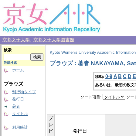
京都女子大学
京都女子大学図書館
検索
Kyoto Women's University Academic Information
ブラウズ : 著者 NAKAYAMA, Sat
詳細検索
ホーム
0-9
A
B
C
D
E
移動:
ブラウズ
あるいは、最初の数文
刊行物タイプ
ソート項目:
ソー
発行日
著者
タイトル
プ
レ
利用統計
ビ
発行日