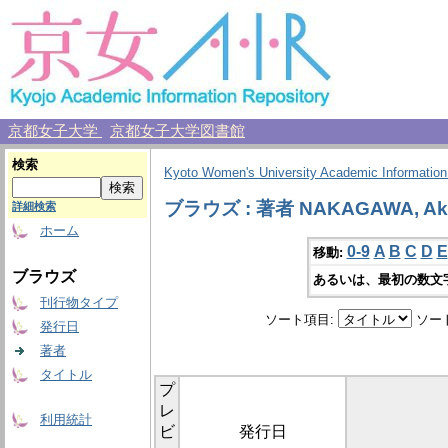
京都女子大学
京都女子大学図書館
検索
Kyoto Women's University Academic Information
ブラウズ : 著者 NAKAGAWA, Aka
詳細検索
ホーム
0-9
A
B
C
D
E
移動:
ブラウズ
あるいは、最初の数文
刊行物タイプ
ソート項目:
ソー
発行日
著者
タイトル
プ
レ
利用統計
ビ
発行日