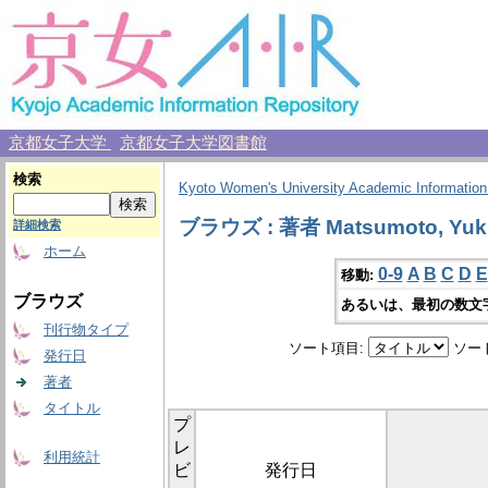
京都女子大学
京都女子大学図書館
検索
Kyoto Women's University Academic Information
ブラウズ : 著者 Matsumoto, Yuk
詳細検索
ホーム
0-9
A
B
C
D
E
移動:
ブラウズ
あるいは、最初の数文
刊行物タイプ
ソート項目:
ソー
発行日
著者
タイトル
プ
レ
利用統計
ビ
発行日