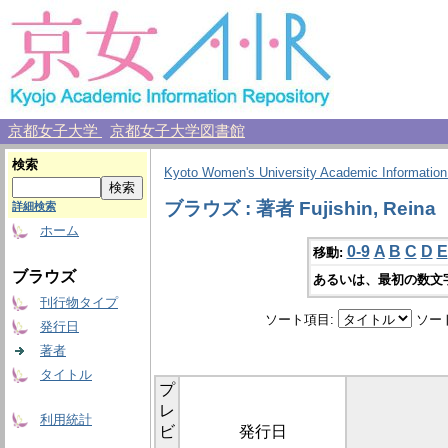
京都女子大学
京都女子大学図書館
検索
Kyoto Women's University Academic Information
ブラウズ : 著者 Fujishin, Reina
詳細検索
ホーム
0-9
A
B
C
D
E
移動:
ブラウズ
あるいは、最初の数文
刊行物タイプ
ソート項目:
ソー
発行日
著者
タイトル
プ
レ
利用統計
ビ
発行日