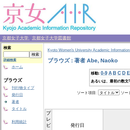
京都女子大学
京都女子大学図書館
検索
Kyoto Women's University Academic Information
ブラウズ : 著者 Abe, Naoko
詳細検索
ホーム
0-9
A
B
C
D
E
移動:
ブラウズ
あるいは、最初の数文
刊行物タイプ
ソート項目:
ソー
発行日
著者
タイトル
プ
レ
利用統計
ビ
発行日