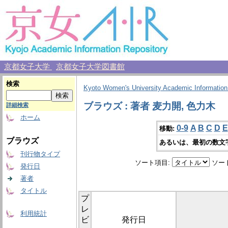
京都女子大学
京都女子大学図書館
検索
Kyoto Women's University Academic Information
ブラウズ : 著者 麦力開, 色力木
詳細検索
ホーム
0-9
A
B
C
D
E
移動:
ブラウズ
あるいは、最初の数文
刊行物タイプ
ソート項目:
ソー
発行日
著者
タイトル
プ
レ
利用統計
ビ
発行日