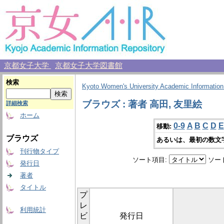
京都女子大学
京都女子大学図書館
検索
Kyoto Women's University Academic Information
ブラウズ : 著者 高田, 友里絵
詳細検索
ホーム
0-9
A
B
C
D
E
移動:
ブラウズ
あるいは、最初の数文
刊行物タイプ
ソート項目:
ソー
発行日
著者
タイトル
プ
レ
利用統計
ビ
発行日