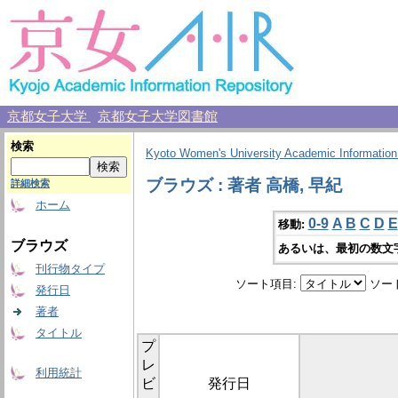
京都女子大学
京都女子大学図書館
検索
Kyoto Women's University Academic Information
ブラウズ : 著者 高橋, 早紀
詳細検索
ホーム
0-9
A
B
C
D
E
移動:
ブラウズ
あるいは、最初の数文
刊行物タイプ
ソート項目:
ソー
発行日
著者
タイトル
プ
レ
利用統計
ビ
発行日