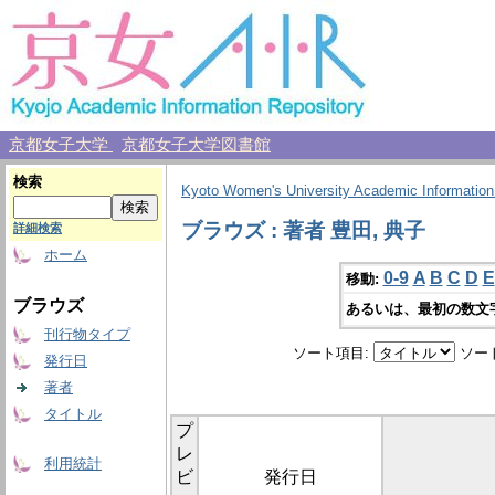
京都女子大学
京都女子大学図書館
検索
Kyoto Women's University Academic Information
ブラウズ : 著者 豊田, 典子
詳細検索
ホーム
0-9
A
B
C
D
E
移動:
ブラウズ
あるいは、最初の数文
刊行物タイプ
ソート項目:
ソー
発行日
著者
タイトル
プ
レ
利用統計
ビ
発行日