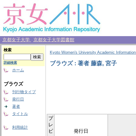
京都女子大学
京都女子大学図書館
検索
Kyoto Women's University Academic Information
ブラウズ : 著者 藤森, 宮子
詳細検索
ホーム
ブラウズ
刊行物タイプ
発行日
著者
タイトル
プ
レ
利用統計
ビ
発行日