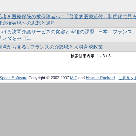
給者を医療保険の被保険者へ : 「普遍的医療給付」制度化に見
健康権実現への思想と過程
おける訪問介護サービスの変容と今後の課題 : 日本、フランス
ランダを中心に
点から見る : フランスの介護職と人材育成政策
検索結果表示: 1 - 3 / 3
Space Software
Copyright © 2002-2007
MIT
and
Hewlett-Packard
-
ご意見を