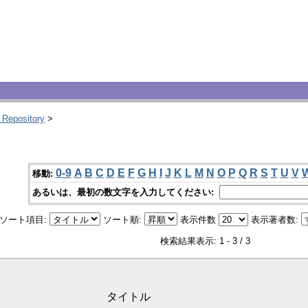
 Repository
>
0-9
A
B
C
D
E
F
G
H
I
J
K
L
M
N
O
P
Q
R
S
T
U
V
移動:
あるいは、最初の数文字を入力してください:
ソート項目:
ソート順:
表示件数
表示著者数:
検索結果表示: 1 - 3 / 3
タイトル