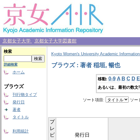
京都女子大学
京都女子大学図書館
検索
Kyoto Women's University Academic Information
ブラウズ : 著者 稲垣, 暢也
詳細検索
ホーム
0-9
A
B
C
D
E
移動:
ブラウズ
あるいは、最初の数文
刊行物タイプ
ソート項目:
ソー
発行日
著者
タイトル
プ
レ
利用統計
ビ
発行日