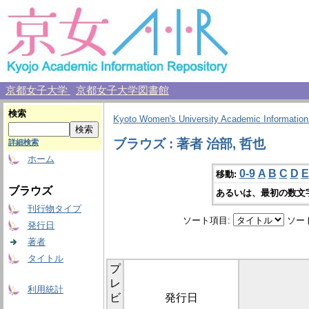
京都女子大学
京都女子大学図書館
検索
Kyoto Women's University Academic Information
ブラウズ : 著者 治部, 哲也
詳細検索
ホーム
0-9
A
B
C
D
E
移動:
ブラウズ
あるいは、最初の数文
刊行物タイプ
ソート項目:
ソー
発行日
著者
タイトル
プ
レ
利用統計
ビ
発行日