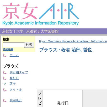
京都女子大学
京都女子大学図書館
検索
Kyoto Women's University Academic Information
ブラウズ : 著者 治部, 哲也
詳細検索
ホーム
ブラウズ
刊行物タイプ
発行日
著者
タイトル
プ
レ
利用統計
ビ
発行日