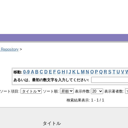
 Repository
>
0-9
A
B
C
D
E
F
G
H
I
J
K
L
M
N
O
P
Q
R
S
T
U
V
移動:
あるいは、最初の数文字を入力してください:
ソート項目:
ソート順:
表示件数
表示著者数:
検索結果表示: 1 - 1 / 1
タイトル