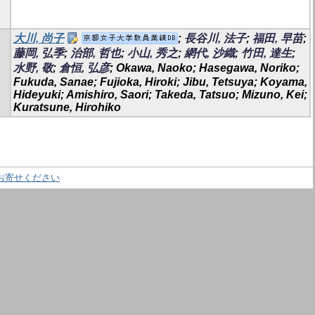
大川, 尚子
;
長谷川, 法子
;
福田, 早苗
;
藤岡, 弘季
;
治部, 哲也
;
小山, 秀之
;
網代, 沙織
;
竹田, 達生
;
水野, 敬
;
倉恒, 弘彦
; Okawa, Naoko; Hasegawa, Noriko;
Fukuda, Sanae; Fujioka, Hiroki; Jibu, Tetsuya; Koyama,
Hideyuki; Amishiro, Saori; Takeda, Tatsuo; Mizuno, Kei;
Kuratsune, Hirohiko
お寄せください