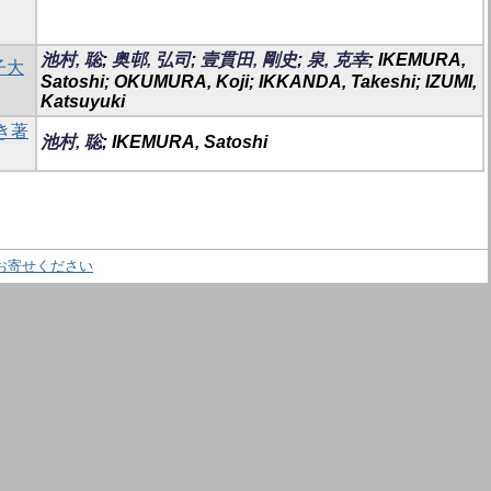
池村, 聡
;
奥邨, 弘司
;
壹貫田, 剛史
;
泉, 克幸
; IKEMURA,
子大
Satoshi; OKUMURA, Koji; IKKANDA, Takeshi; IZUMI,
Katsuyuki
き著
池村, 聡
; IKEMURA, Satoshi
お寄せください