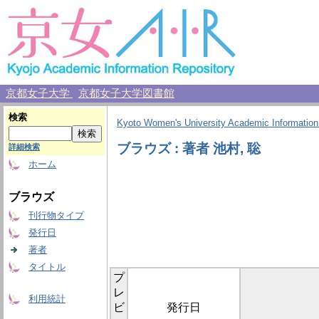
京都女子大学
京都女子大学図書館
検索
Kyoto Women's University Academic Information
ブラウズ : 著者 池村, 聡
詳細検索
ホーム
ブラウズ
刊行物タイプ
発行日
著者
タイトル
プ
レ
利用統計
ビ
発行日