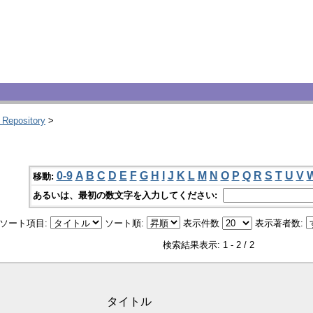
 Repository
>
0-9
A
B
C
D
E
F
G
H
I
J
K
L
M
N
O
P
Q
R
S
T
U
V
移動:
あるいは、最初の数文字を入力してください:
ソート項目:
ソート順:
表示件数
表示著者数:
検索結果表示: 1 - 2 / 2
タイトル