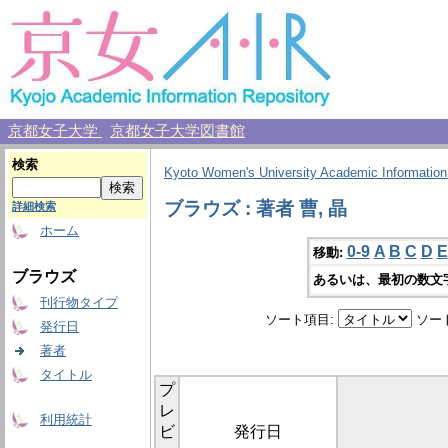
京都女子大学
京都女子大学図書館
検索
Kyoto Women's University Academic Information
ブラウズ : 著者 曹, 晶
詳細検索
ホーム
0-9
A
B
C
D
E
移動:
ブラウズ
あるいは、最初の数文
刊行物タイプ
ソート項目:
ソー
発行日
著者
タイトル
プ
レ
利用統計
ビ
発行日