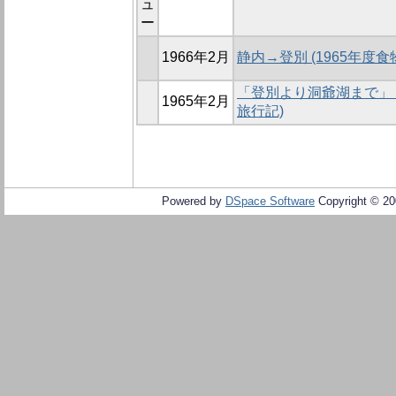
ュ
ー
1966年2月
静内→登別 (1965年度
「登別より洞爺湖まで」 
1965年2月
旅行記)
Powered by
DSpace Software
Copyright © 2