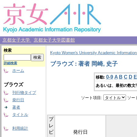
京都女子大学
京都女子大学図書館
検索
Kyoto Women's University Academic Information
ブラウズ : 著者 岡崎, 史子
詳細検索
ホーム
0-9
A
B
C
D
E
移動:
ブラウズ
あるいは、最初の数文
刊行物タイプ
ソート項目:
ソー
発行日
著者
タイトル
プ
レ
利用統計
ビ
発行日