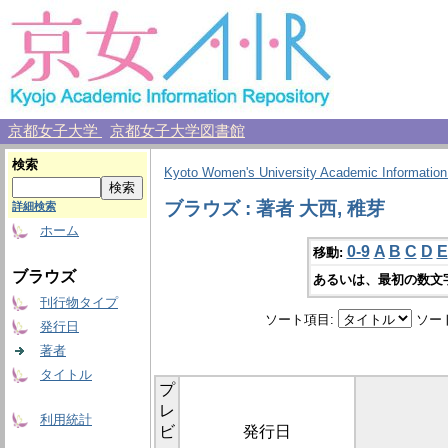
京都女子大学
京都女子大学図書館
検索
Kyoto Women's University Academic Information
ブラウズ : 著者 大西, 稚芽
詳細検索
ホーム
0-9
A
B
C
D
E
移動:
ブラウズ
あるいは、最初の数文
刊行物タイプ
ソート項目:
ソー
発行日
著者
タイトル
プ
レ
利用統計
ビ
発行日