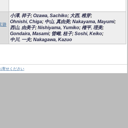
小澤, 祥子
;
Ozawa, Sachiko
;
大西, 稚芽
;
Ohnishi, Chiga
;
中山, 真由美
;
Nakayama, Mayumi
;
素遊
西山, 由美子
;
Nishiyama, Yumiko
;
権平, 理美
;
Gondaira, Masami
;
曽雌, 桂子
;
Soshi, Keiko
;
中川, 一夫
;
Nakagawa, Kazuo
お寄せください