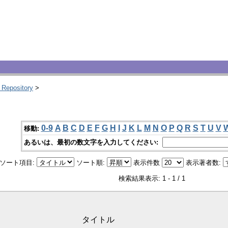
 Repository
>
0-9
A
B
C
D
E
F
G
H
I
J
K
L
M
N
O
P
Q
R
S
T
U
V
移動:
あるいは、最初の数文字を入力してください:
ソート項目:
ソート順:
表示件数
表示著者数:
検索結果表示: 1 - 1 / 1
タイトル