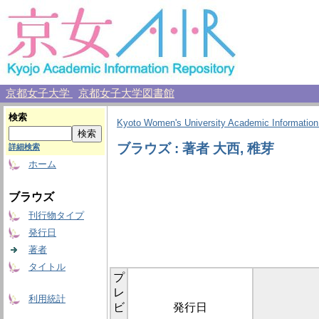
京都女子大学
京都女子大学図書館
検索
Kyoto Women's University Academic Information
ブラウズ : 著者 大西, 稚芽
詳細検索
ホーム
ブラウズ
刊行物タイプ
発行日
著者
タイトル
プ
レ
利用統計
ビ
発行日